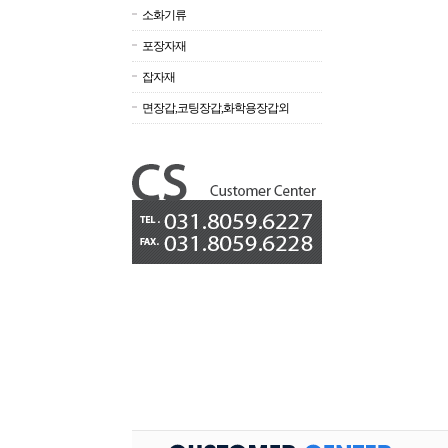
소화기류
포장자재
잡자재
면장갑,코팅장갑,화학용장갑외