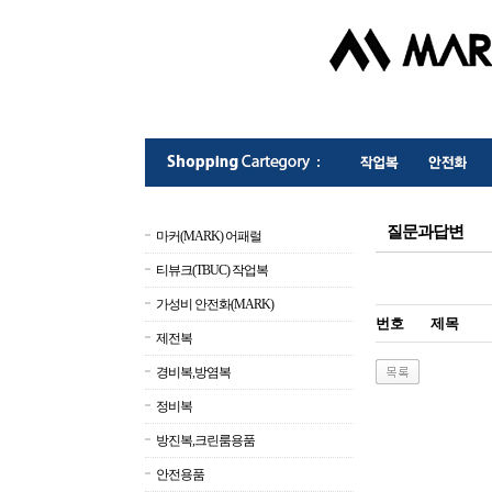
질문과답변
마커(MARK) 어패럴
티뷰크(TBUC) 작업복
가성비 안전화(MARK)
번호
제목
제전복
경비복,방염복
정비복
방진복,크린룸용품
안전용품