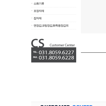
소화기류
포장자재
잡자재
면장갑,코팅장갑,화학용장갑외