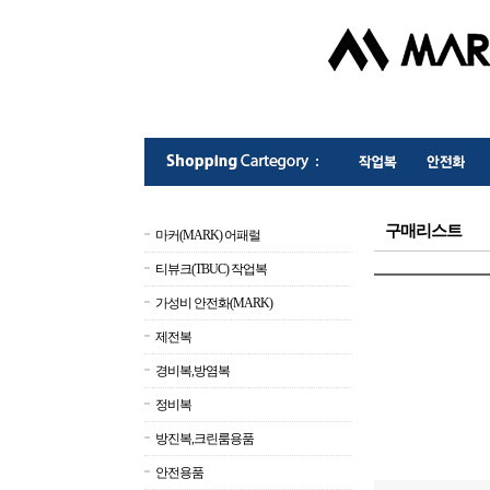
구매리스트
마커(MARK) 어패럴
티뷰크(TBUC) 작업복
가성비 안전화(MARK)
제전복
경비복,방염복
정비복
방진복,크린룸용품
안전용품