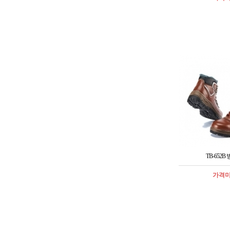
TB-652B
가격