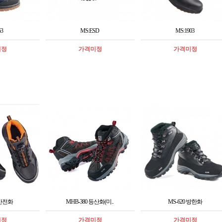
3
MS:ESD
MS:1903
미정
가격미정
가격미정
 안전화
MHB-380 등산화(미..
MS-620 방한화
미정
가격미정
가격미정