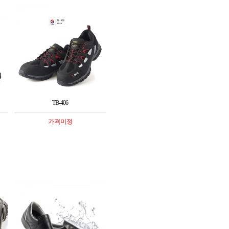
TB-406
가격미정