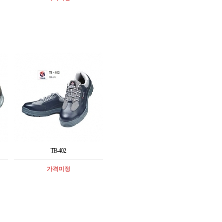
TB-402
가격미정