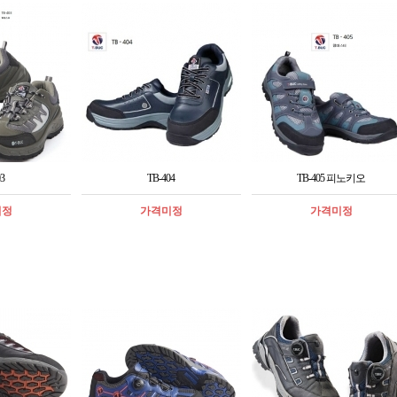
3
TB-404
TB-405 피노키오
미정
가격미정
가격미정