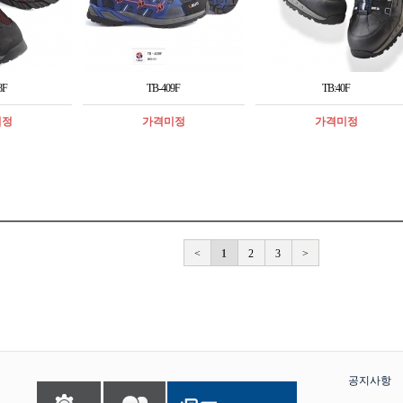
8F
TB-409F
TB:40F
미정
가격미정
가격미정
<
1
2
3
>
공지사항