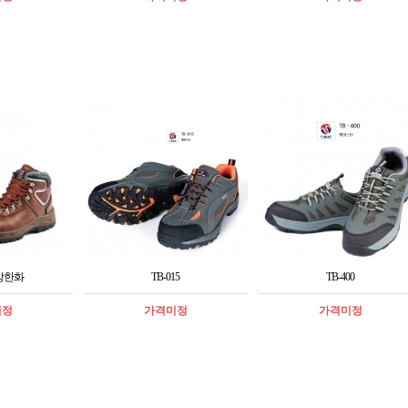
 방한화
TB-015
TB-400
미정
가격미정
가격미정