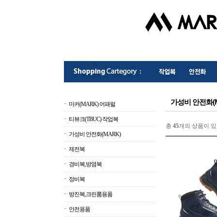
가성비 안전화(M
마커(MARK) 어패럴
티뷰크(TBUC) 작업복
총
45
개의 상품이 있
가성비 안전화(MARK)
제전복
경비복,방염복
정비복
방진복,크린룸용품
안전용품