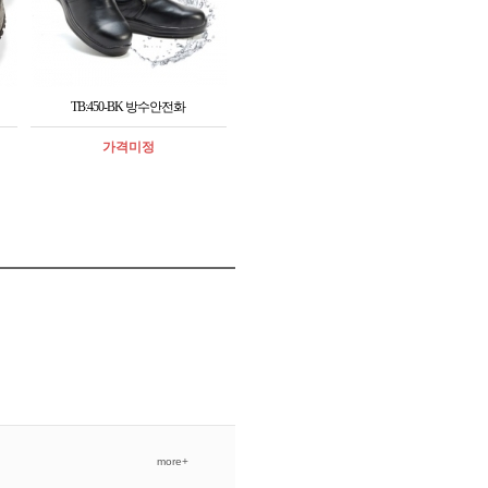
TB:450-BK 방수안전화
가격미정
more+