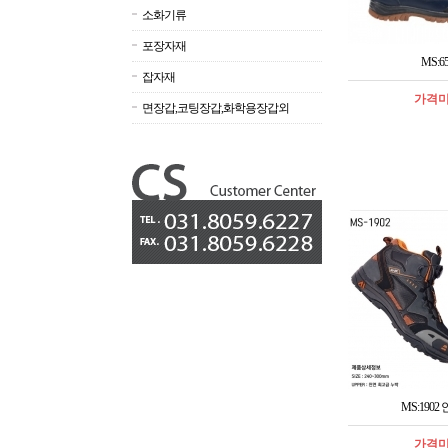
소화기류
포장자재
MS:65
잡자재
가격
면장갑,코팅장갑,화학용장갑외
MS:1902
가격