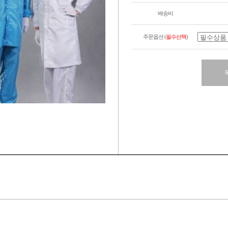
배송비
주문옵션 (
필수선택
)