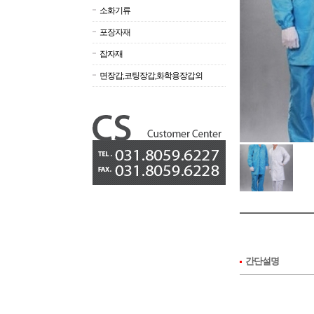
소화기류
포장자재
잡자재
면장갑,코팅장갑,화학용장갑외
간단설명