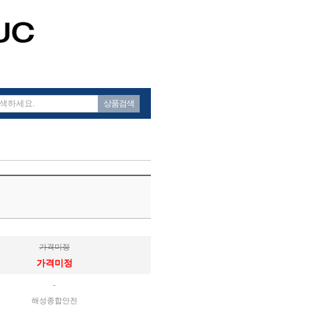
상품검색
가격미정
가격미정
-
해성종합안전