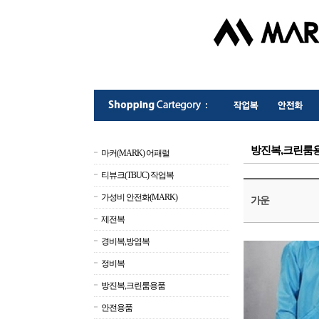
방진복,크린룸
마커(MARK) 어패럴
티뷰크(TBUC) 작업복
가성비 안전화(MARK)
가운
제전복
경비복,방염복
정비복
방진복,크린룸용품
안전용품