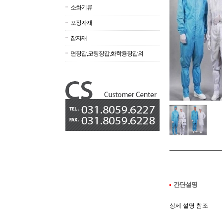
소화기류
포장자재
잡자재
면장갑,코팅장갑,화학용장갑외
간단설명
상세 설명 참조