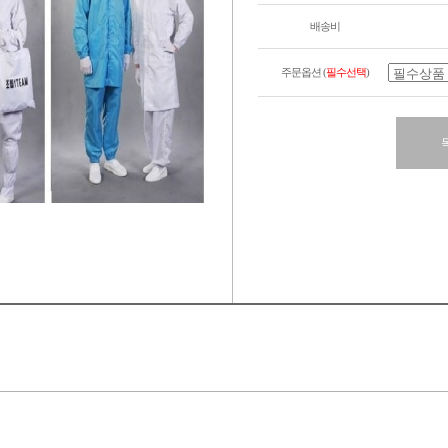
배송비
주문옵션 (
필수선택
)