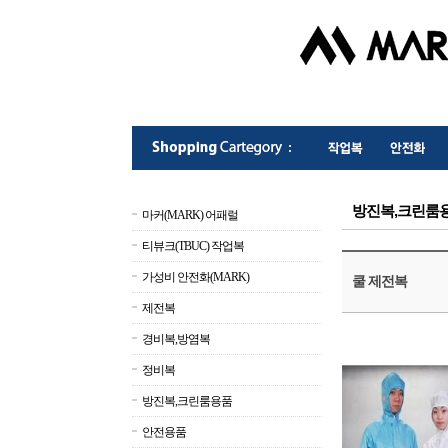
방진복,크린룸
마커(MARK) 어패럴
티뷰크(TBUC) 작업복
가성비 안전화(MARK)
쿨 제전복
제전복
경비복,방염복
정비복
방진복,크린룸용품
안전용품