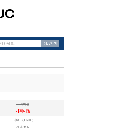
상품검색
가격미정
가격미정
티뷰크(TBUC)
새울통상