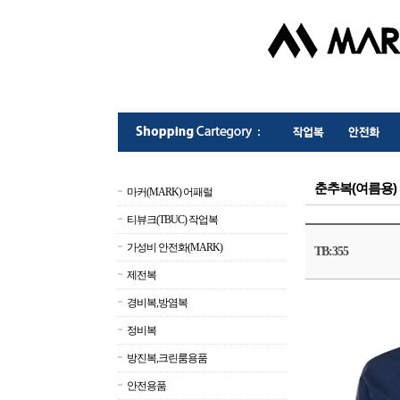
춘추복(여름용)
마커(MARK) 어패럴
티뷰크(TBUC) 작업복
가성비 안전화(MARK)
TB:355
제전복
경비복,방염복
정비복
방진복,크린룸용품
안전용품