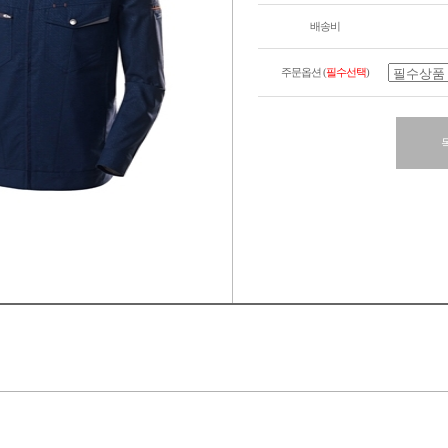
배송비
주문옵션 (
필수선택
)