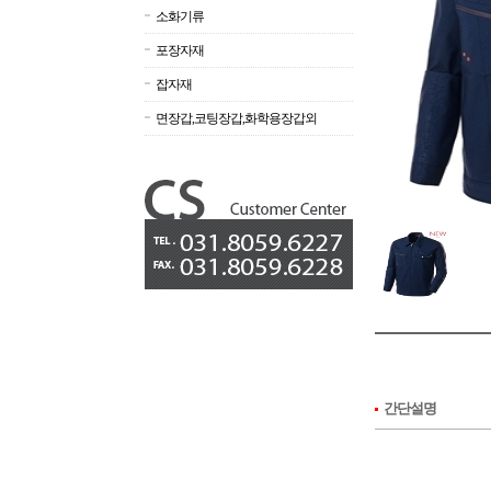
소화기류
포장자재
잡자재
면장갑,코팅장갑,화학용장갑외
간단설명