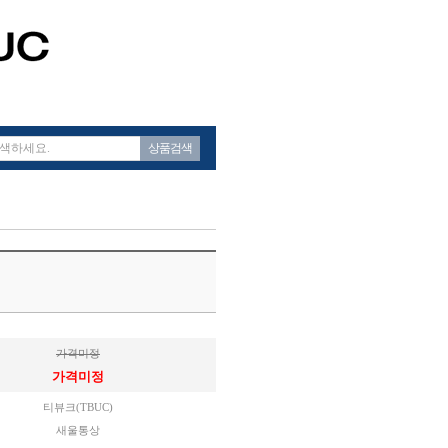
상품검색
가격미정
가격미정
티뷰크(TBUC)
새울통상