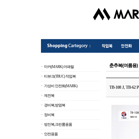
춘추복(여름용)
마커(MARK) 어패럴
티뷰크(TBUC) 작업복
가성비 안전화(MARK)
TB-108 J, TB-62 P
제전복
경비복,방염복
정비복
방진복,크린룸용품
안전용품