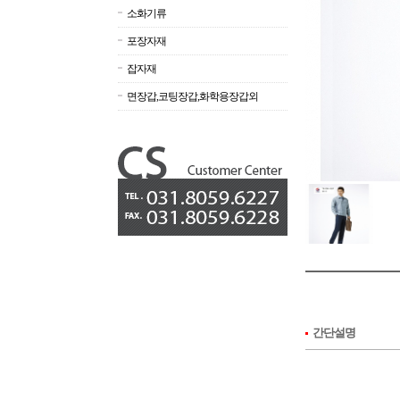
소화기류
포장자재
잡자재
면장갑,코팅장갑,화학용장갑외
간단설명