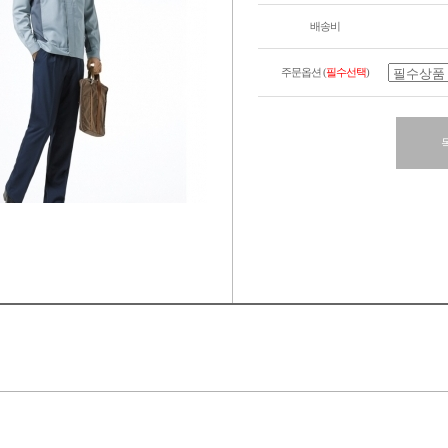
배송비
주문옵션 (
필수선택
)